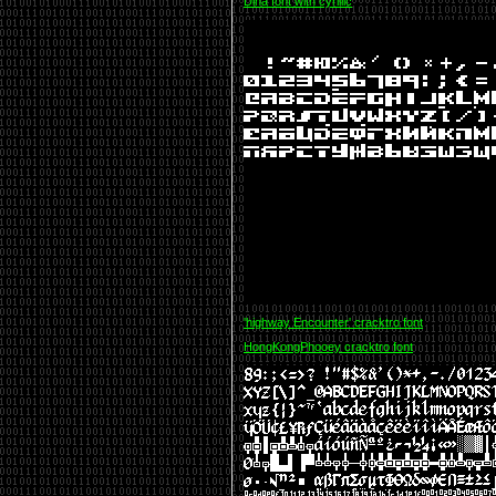
Dina font with cyrillic
'highway Encounter' cracktro font
HongKongPhooey cracktro font