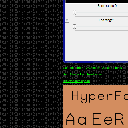
C64 fonts from 123/Angels
C64 extra fonts
Sam Coupe from Fred e-mag
BBStro fonts ripped