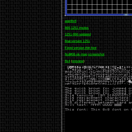
atari8x8
866,1251 msdos
1251-866 updated
final version 1251
Fixed version thin font
Null#06 ek-mag
screenshot
8x4
(
preview
)