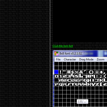
CGA thin font 8x8