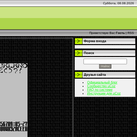
Суббота, 08.08.2026
Приветствую Вас
Гость
|
RSS
Форма входа
Поиск
Друзья сайта
Официальный блог
Сообщество uCoz
FAQ по системе
Инструкции для uCoz