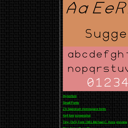
Hyperfont
Small Fonts
ZX Spectrum monospace fonts
4x4 font
screenshot
Tiny (3x5) Font 1981 Michael C. Koss
preview