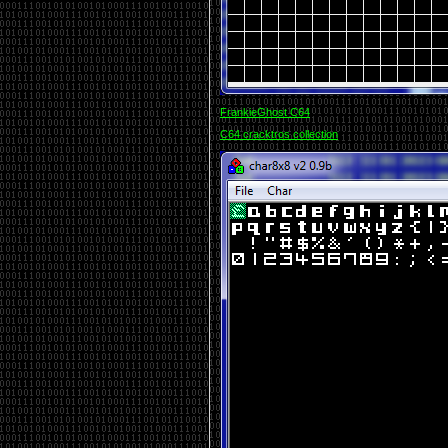
FrankieGhost C64
C64 cracktros collection