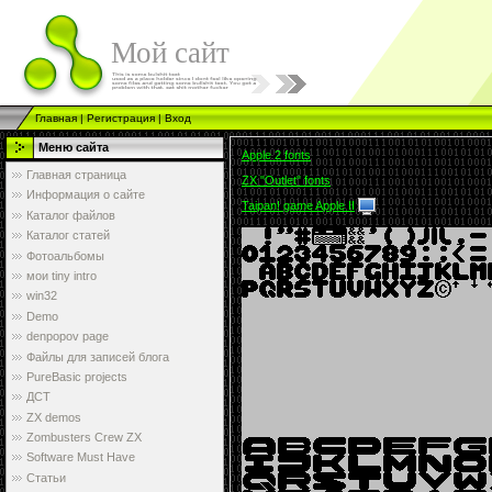
Мой сайт
Главная
|
Регистрация
|
Вход
Меню сайта
Apple 2 fonts
Главная страница
ZX "Outlet" fonts
Информация о сайте
Taipan! game Apple II
Каталог файлов
Каталог статей
Фотоальбомы
мои tiny intro
win32
Demo
denpopov page
Файлы для записей блога
PureBasic projects
ДСТ
ZX demos
Zombusters Crew ZX
Software Must Have
Статьи