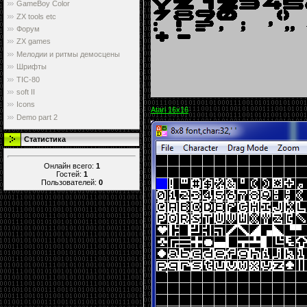
GameBoy Color
ZX tools etc
Форум
ZX games
Мелодии и ритмы демосцены
Шрифты
TIC-80
soft II
Icons
Atari 16x16
Demo part 2
Статистика
Онлайн всего:
1
Гостей:
1
Пользователей:
0